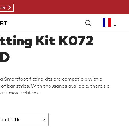
URE
RT
itting Kit K072
D
a Smartfoot fitting kits are compatible with a
of bar styles. With thousands available, there’s a
 suit most vehicles.