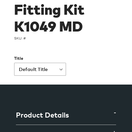
Fitting Kit
K1049 MD
SKU: #
Title
Ajout
d'un
produit
à
Product Details
votre
panier