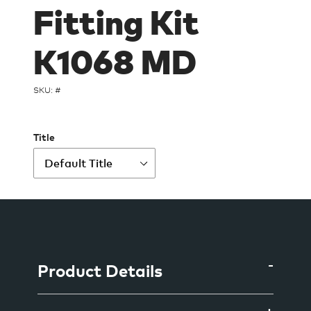
Fitting Kit
K1068 MD
SKU: #
Title
Ajout
d'un
produit
à
Product Details
votre
panier