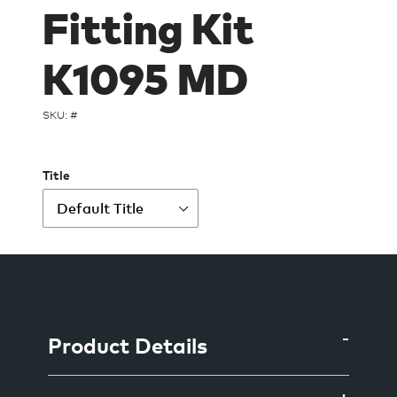
Fitting Kit
K1095 MD
SKU: #
Title
Ajout
d'un
produit
à
Product Details
votre
panier