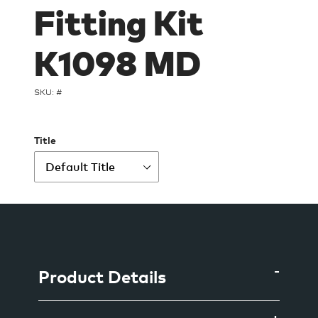
Fitting Kit
K1098 MD
SKU: #
Title
Ajout
d'un
produit
à
Product Details
votre
panier