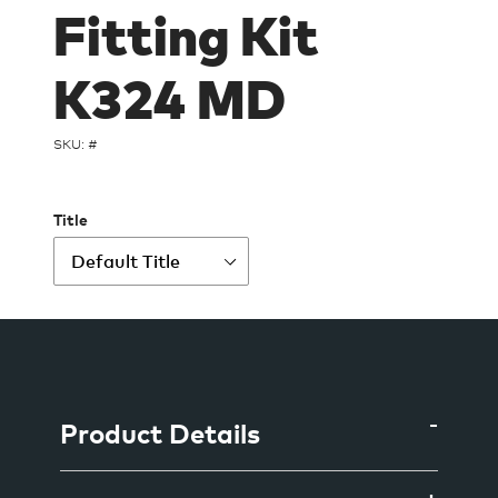
Fitting Kit
K324 MD
SKU: #
Title
Ajout
d'un
produit
à
Product Details
votre
panier