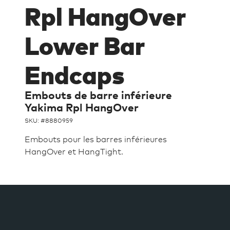
Rpl HangOver
Lower Bar
Endcaps
Embouts de barre inférieure
Yakima Rpl HangOver
SKU: #
8880959
Embouts pour les barres inférieures
HangOver et HangTight.
Ajout
d'un
produit
à