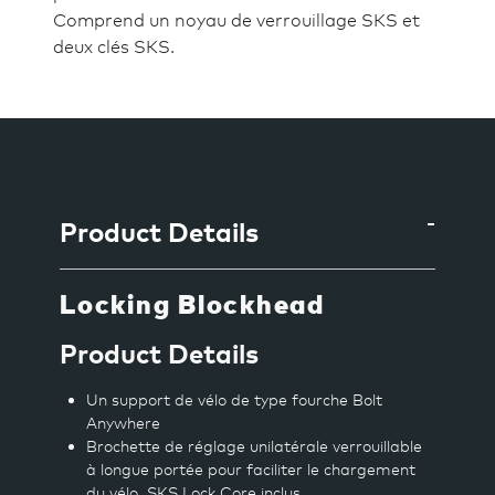
Comprend un noyau de verrouillage SKS et
deux clés SKS.
Ajout
d'un
produit
à
Product Details
votre
panier
Locking Blockhead
Product Details
Un support de vélo de type fourche Bolt
Anywhere
Brochette de réglage unilatérale verrouillable
à longue portée pour faciliter le chargement
du vélo. SKS Lock Core inclus